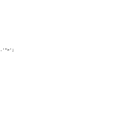
.'">';
