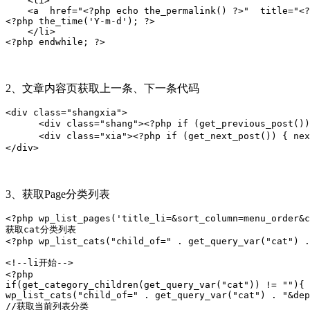
    <li> 

    <a  href="<?php echo the_permalink() ?>"  title="<?
<?php the_time('Y-m-d'); ?>

    </li>

<?php endwhile; ?>
2、文章内容页获取上一条、下一条代码
<div class="shangxia">

      <div class="shang"><?php if (get_previous_pos
      <div class="xia"><?php if (get_next_post()) {
</div>
3、获取Page分类列表
<?php wp_list_pages('title_li=&sort_column=menu_order&c
获取cat分类列表

<?php wp_list_cats("child_of=" . get_query_var("cat") .
<!--li开始-->

<?php 

if(get_category_children(get_query_var("cat")) != ""){

wp_list_cats("child_of=" . get_query_var("cat") . "&dep
//获取当前列表分类
