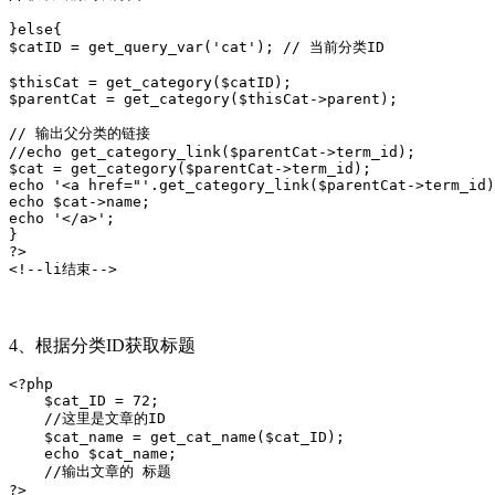
}else{

$catID = get_query_var('cat'); // 当前分类ID

$thisCat = get_category($catID);

$parentCat = get_category($thisCat->parent);

// 输出父分类的链接

//echo get_category_link($parentCat->term_id);

$cat = get_category($parentCat->term_id);

echo '<a href="'.get_category_link($parentCat->term_id)
echo $cat->name;

echo '</a>';

}

?> 

4、根据分类ID获取标题
<?php

    $cat_ID = 72;

    //这里是文章的ID

    $cat_name = get_cat_name($cat_ID);

    echo $cat_name;

    //输出文章的 标题
