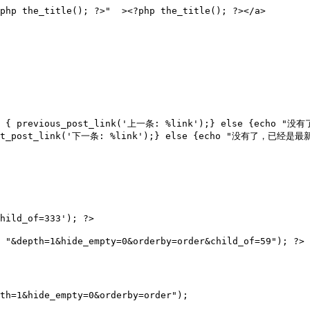
php the_title(); ?>"  ><?php the_title(); ?></a>

t()) { previous_post_link('上一条: %link');} else {echo 
 next_post_link('下一条: %link');} else {echo "没有了，已经是最新
hild_of=333'); ?>

 "&depth=1&hide_empty=0&orderby=order&child_of=59"); ?>

th=1&hide_empty=0&orderby=order"); 
