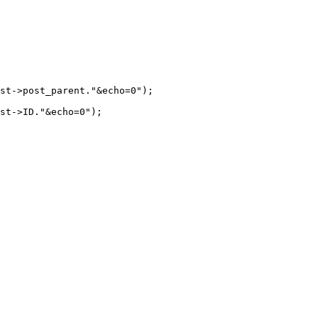
st->post_parent."&echo=0");  

st->ID."&echo=0");  
