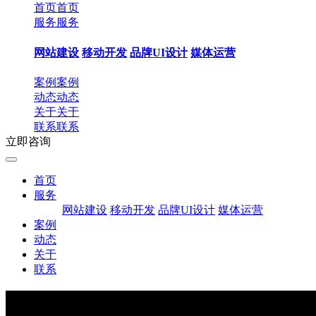
首页
首页
服务
服务
网站建设
移动开发
品牌UI设计
媒体运营
案例
案例
动态
动态
关于
关于
联系
联系
立即咨询
首页
服务
网站建设
移动开发
品牌UI设计
媒体运营
案例
动态
关于
联系
高端官网建设