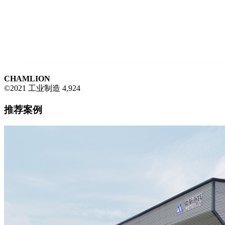
CHAMLION
©2021
工业制造
4,924
推荐案例