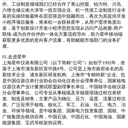
作。工业制造领域我们已经合作了青山控股、铂力特、川岛、
六维仓储云南大泽等一批百强企业。松一凭借工业制造行业丰
富的实操经验最终在层层筛选中脱颖而出，再次为其提供开发
小程序项目服务，将来松一会联袂星申，从用户需求角度出
发，基于创新设计开发小程序思想实现从访问产品画册-用户
联络-成为合作伙伴的一体化方案流程导向，助力星申移动端
获取更多优质的意向客户流量，有助赋能市场部门的业务扩
展。
01.走进星申
上海星申仪表有限公司（以下简称“公司”）始创于1992年，坐
落于上海市浦东新区宣中路8号。公司是上海市政府命名的高
新技术企业、浦东新区研发机构、上海市“专精特新”企业。也
是中国仪器仪表行业协会自动化仪表分会理事单位，国家核电
仪器仪表产业计量测试联盟副理事长单位，中国核学会核仪器
分会理事单位。公司专业从事核级及非核级现场过程仪表研
发、制造及销售，主要产品为物位、压力、温度、流量过程仪
表。广泛应用于核电、核化工、军工、石油、化工、电力、冶
金、环保等领域。是中核集团、国家电力投资集团、国核、中
广核集团合格供应商，中国石油、中国石化、中国海油、国家
能源集团、宝武等框架协议商。