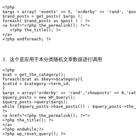
<?php 

$args = array( 'events' => 5, 'orderby' => 'rand', 'pos
$rand_posts = get_posts( $args ); 

foreach( $rand_posts as $post ) : ?>

<a href="<?php the_permalink(); ?>">

   <?php the_title(); ?>

</a>

<?php endforeach; ?>
3、这个是应用于本分类随机文章数据进行调用
<?php

$cat = get_the_category();

foreach($cat as $key=>$category){

$catid = $category->term_id;

}

$args = array('orderby' => 'rand','showposts' => 8,'cat
$query_posts = new WP_Query();

$query_posts->query($args);

while ($query_posts->have_posts()) : $query_posts->the_
?>

<a href="<?php the_permalink(); ?>">

<?php the_title(); ?>

</a>

<?php endwhile;?>

<?php wp_reset_query(); ?>
